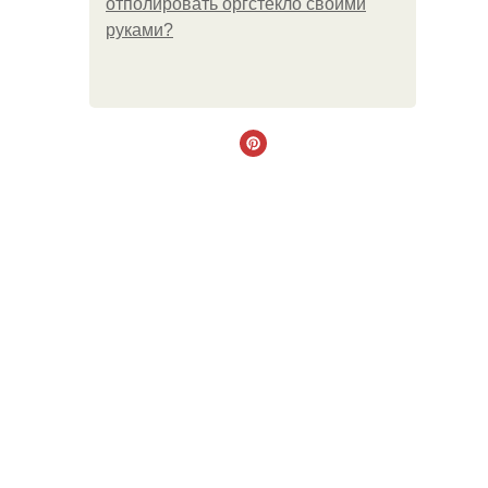
отполировать оргстекло своими
руками?