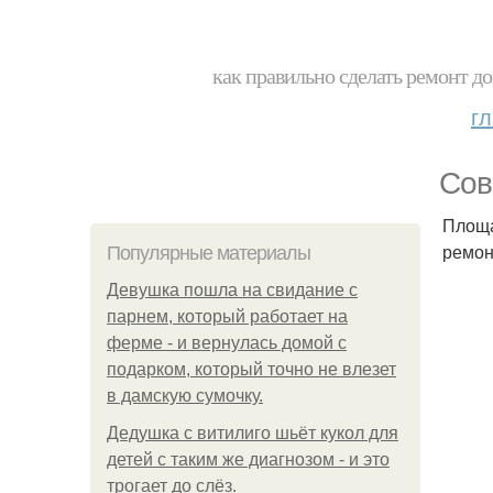
как правильно сделать ремонт до
г
Сов
Площа
ремон
Популярные материалы
Девушка пошла на свидание с
парнем, который работает на
ферме - и вернулась домой с
подарком, который точно не влезет
в дамскую сумочку.
Дедушка с витилиго шьёт кукол для
детей с таким же диагнозом - и это
трогает до слёз.