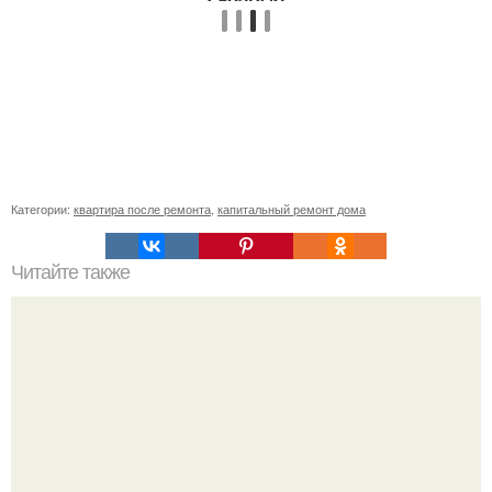
Категории:
квартира после ремонта
,
капитальный ремонт дома
Читайте также
Сколько слоев шпаклевки нужно наносить под обои.