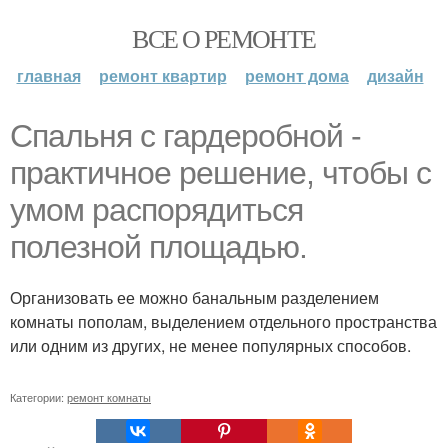
ВСЕ О РЕМОНТЕ
главная
ремонт квартир
ремонт дома
дизайн
Спальня с гардеробной -
практичное решение, чтобы с
умом распорядиться
полезной площадью.
Организовать ее можно банальным разделением
комнаты пополам, выделением отдельного пространства
или одним из других, не менее популярных способов.
Категории:
ремонт комнаты