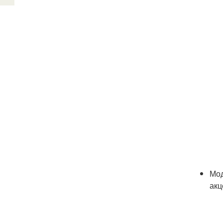
Мод
акц