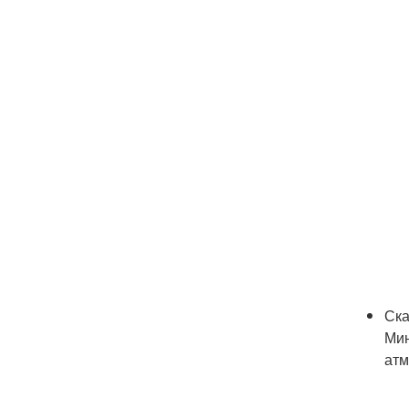
Ска
Мин
атм