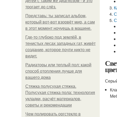
детей с таким же диагнозом - и это
трогает до слёз.
К
С
Представь: ты записал альбом,
С
который вот-вот взорвёт мир, а сам
в этот момент ночуешь в машине.
Где-то глубоко под землёй, в
тенистых лесах западных гат, живёт
создание, которое почти никто не
видит.
Све
Радиаторы или теплый пол: какой
цве
способ отопления лучше для
вашего дома
Серый
Стяжка полусухая стяжка.
Кла
Полусухая стяжка пола: технология
Меб
укладки, расчёт материалов,
советы и рекомендации
Чем полировать оргстекло в