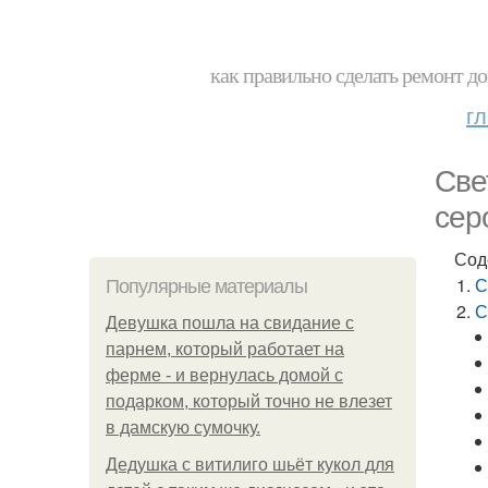
как правильно сделать ремонт до
г
Све
сер
Сод
С
Популярные материалы
С
Девушка пошла на свидание с
парнем, который работает на
ферме - и вернулась домой с
подарком, который точно не влезет
в дамскую сумочку.
Дедушка с витилиго шьёт кукол для