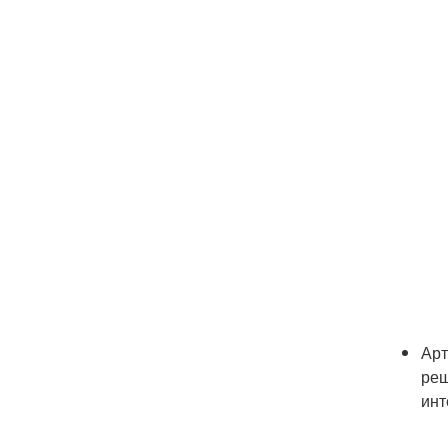
Арт
реш
инт