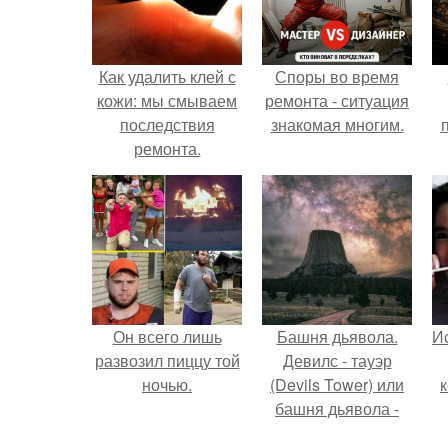
Как удалить клей с
Споры во время
кожи: мы смываем
ремонта - ситуация
последствия
знакомая многим.
ремонта.
Он всего лишь
Башня дьявола.
Ис
развозил пиццу той
Девилс - тауэр
ночью.
(Devils Tower) или
башня дьявола -
монолит