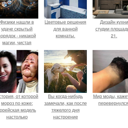
Физики нашли в
Цветовые решения
Дизайн кухн
удаче скрытый
для ванной
студии площад
порядок - никакой
комнаты.
21.
магии, чистая
квантовая
механика.
тория, от которой
Вы когда-нибудь
Мир моды, кажет
мороз по коже:
замечали, как после
перевернулся
корейская модель
тяжелого дня
настолько
настроение
увлеклась
поднимается от