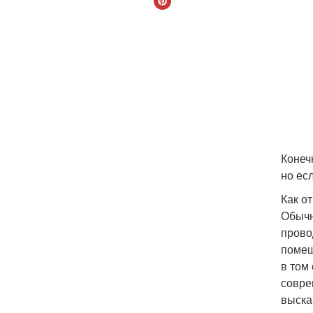
Конеч
но ес
Как о
Обычн
прово
помещ
в том
совре
выска