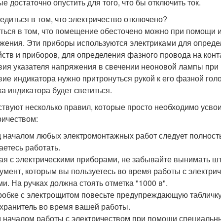
ые достаточно опустить для того, что бы отключить ток.
бедиться в том, что электричество отключено?
ться в том, что помещение обесточено можно при помощи и
жения. Эти приборы используются электриками для определе
йств и приборов, для определения фазного провода на кон
вия указателя напряжения в свечении неоновой лампы при 
вие индикатора нужно притронуться рукой к его фазной голо
ка индикатора будет светиться.
твуют несколько правил, которые просто необходимо усвоит
ричеством:
 началом любых электромонтажных работ следует полностью
аетесь работать.
ая с электрическими приборами, не забывайте вынимать ште
умент, которым вы пользуетесь во время работы с электри
ми. На ручках должна стоять отметка "1000 в".
робке с электрощитом повесьте предупреждающую табличку,
хранитель во время вашей работы.
 началом работы с электричеством при помощи специальны