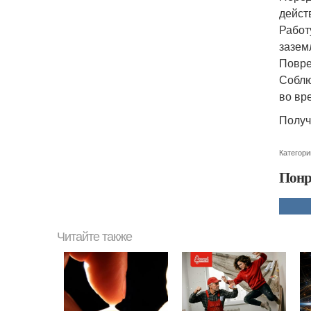
дейст
Работ
зазем
Повре
Соблю
во вр
Получ
Категори
Понр
Читайте также