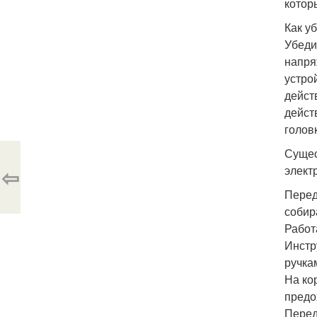
котор
Как у
Убеди
напря
устро
дейст
дейст
голов
Сущес
⇦
элект
Перед
собир
Работ
Инстр
ручка
На ко
предо
Перед