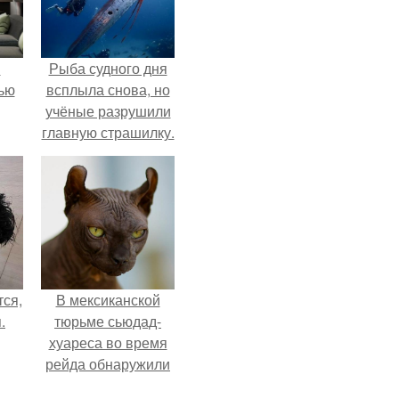
и
Рыба судного дня
ью
всплыла снова, но
учёные разрушили
главную страшилку.
ся,
В мексиканской
.
тюрьме сьюдад-
хуареса во время
рейда обнаружили
необычного узника