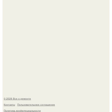
Бывают ошибки, которые обходятся в целое состояние.
Представьте, как выглядит мир глазами пчелы или
бабочки.
© 2026 Все о ремонте
Контакты
Пользовательское соглашение
Политика конфидециальности