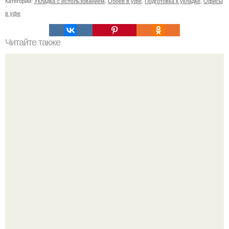
Категории:
Укладка с использованием
,
Обоев в уфе
,
Подготовка к укладке
,
Офисы
в уфе
Читайте также
Как подобрать "Ключи" к клематису.