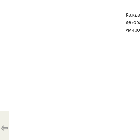
Кажда
декор
умиро
⇦