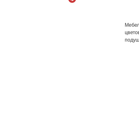
Мебел
цвето
подуш