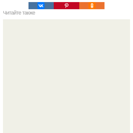
Читайте также
Полезные пищевые отходы, которые не стоит
выбрасывать.
Зумеры окончательно доставку в отдельный вид