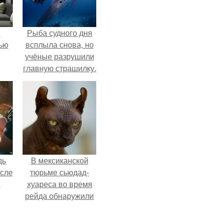
и
Рыба судного дня
ью
всплыла снова, но
учёные разрушили
главную страшилку.
дь
В мексиканской
осле
тюрьме сьюдад-
я
хуареса во время
рейда обнаружили
от
необычного узника
 на
- лысого сфинкса с