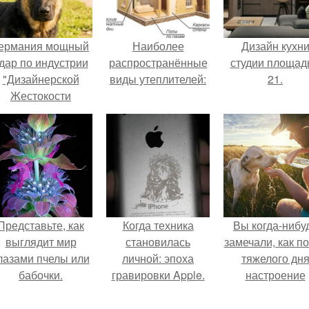
ермания мощный
Наиболее
Дизайн кухн
дар по индустрии
распространённые
студии площад
"Дизайнерской
виды утеплителей:
21.
Жестокости
нанесла".
Представьте, как
Когда техника
Вы когда-нибу
выглядит мир
становилась
замечали, как п
лазами пчелы или
личной: эпоха
тяжелого дн
бабочки.
гравировки Apple.
настроение
поднимается 
одного взгляда