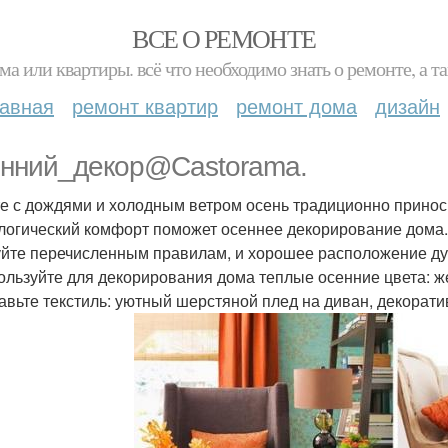
ВСЕ О РЕМОНТЕ
ма или квартиры. всё что необходимо знать о ремонте, а
лавная
ремонт квартир
ремонт дома
дизайн
нний_декор@Castorama.
е с дождями и холодным ветром осень традиционно приноси
логический комфорт поможет осеннее декорирование дома.
йте перечисленным правилам, и хорошее расположение ду
пользуйте для декорирования дома теплые осенние цвета: 
бавьте текстиль: уютный шерстяной плед на диван, декорат