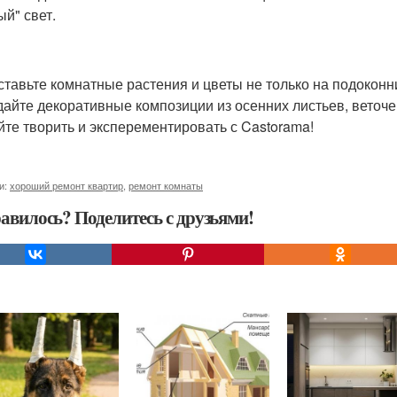
ый" свет.
сставьте комнатные растения и цветы не только на подоконни
здайте декоративные композиции из осенних листьев, веточе
йте творить и эксперементировать с Castorama!
и:
хороший ремонт квартир
,
ремонт комнаты
авилось? Поделитесь с друзьями!