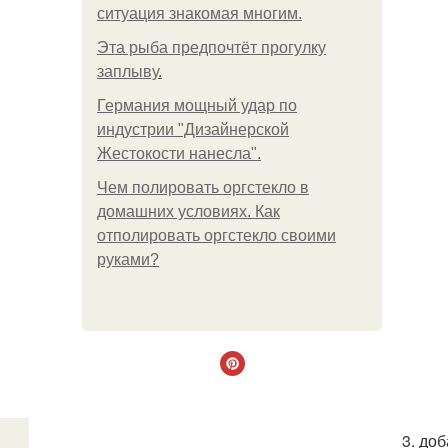
ситуация знакомая многим.
Эта рыба предпочтёт прогулку
заплыву.
Германия мощный удар по
индустрии "Дизайнерской
Жестокости нанесла".
Чем полировать оргстекло в
домашних условиях. Как
отполировать оргстекло своими
руками?
3. до