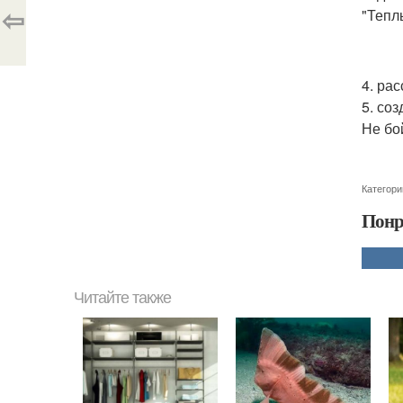
⇦
"Тепл
4. ра
5. со
Не бо
Категори
Понр
Читайте также