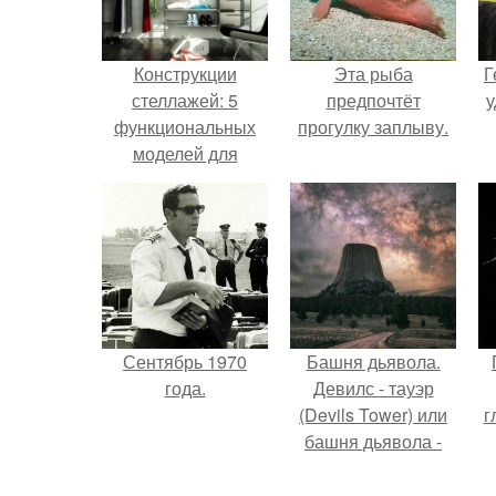
Конструкции
Эта рыба
Г
стеллажей: 5
предпочтёт
у
функциональных
прогулку заплыву.
моделей для
наполнения шкафа
купе и
обустройства
гардеробной
системы.
Сентябрь 1970
Башня дьявола.
года.
Девилс - тауэр
(Devils Tower) или
г
башня дьявола -
монолит
вулканического