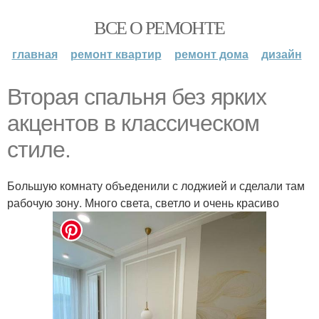
ВСЕ О РЕМОНТЕ
главная
ремонт квартир
ремонт дома
дизайн
Вторая спальня без ярких
акцентов в классическом
стиле.
Большую комнату объеденили с лоджией и сделали там
рабочую зону. Много света, светло и очень красиво