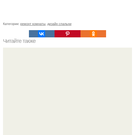
Категории:
ремонт комнаты
,
дизайн спальни
Читайте также
Сколько нужно рулонов обоев на комнату 20 кв м.
Рассчитаем рулоны обоев