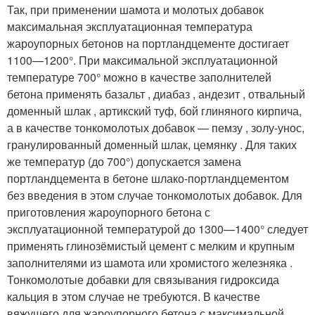
Так, при применении шамота и молотых добавок
максимальная эксплуатационная температура
жароупорных бетонов на портландцементе достигает
1100—1200°. При максимальной эксплуатационной
температуре 700° можно в качестве заполнителей
бетона применять базальт , диабаз , андезит , отвальный
доменный шлак , артикский туф, бой глиняного кирпича,
а в качестве тонкомолотых добавок — пемзу , золу-унос,
гранулированный доменный шлак, цемянку . Для таких
же температур (до 700°) допускается замена
портландцемента в бетоне шлако-портландцементом
без введения в этом случае тонкомолотых добавок. Для
приготовления жароупорного бетона с
эксплуатационной температурой до 1300—1400° следует
применять глинозёмистый цемент с мелким и крупным
заполнителями из шамота или хромистого железняка .
Тонкомолотые добавки для связывания гидроксида
кальция в этом случае не требуются. В качестве
вяжущего для жароупорного бетона с максимальной