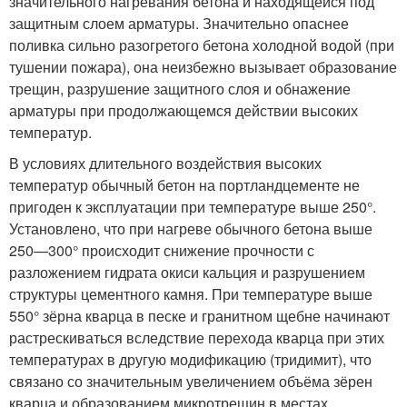
значительного нагревания бетона и находящейся под
защитным слоем арматуры. Значительно опаснее
поливка сильно разогретого бетона холодной водой (при
тушении пожара), она неизбежно вызывает образование
трещин, разрушение защитного слоя и обнажение
арматуры при продолжающемся действии высоких
температур.
В условиях длительного воздействия высоких
температур обычный бетон на портландцементе не
пригоден к эксплуатации при температуре выше 250°.
Установлено, что при нагреве обычного бетона выше
250—300° происходит снижение прочности с
разложением гидрата окиси кальция и разрушением
структуры цементного камня. При температуре выше
550° зёрна кварца в песке и гранитном щебне начинают
растрескиваться вследствие перехода кварца при этих
температурах в другую модификацию (тридимит), что
связано со значительным увеличением объёма зёрен
кварца и образованием микротрещин в местах