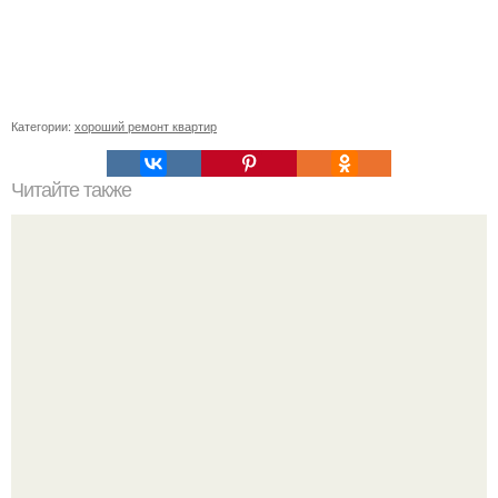
Категории:
хороший ремонт квартир
Читайте также
Коричневый цвет в интерьере с чем сочетается.
Коричневый цвет в дизайне интерьера