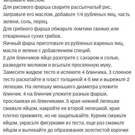
Для рисового фарша сварите рассыпчатый рис,
заправьте его маслом, добавьте 1/4 рубленых яиц, часть
зелени, соль, перец.
Для грибного фарша обжарьте ломтики свежих или
отваренных сухих грибов.
Яичный фарш приготовьте из рубленых вареных яиц,
масла и зелени с добавлением специй.
2 для блинчиков яйцо разотрите с сахаром и солью,
разведите молоком и всыпьте просеянную муку.
Замесите жидкое тесто и испеките 4 блинчика. 3 слоеное
тесто раскатайте в пласт толщиной 4-5 мм и вырежьте 2
лепешки. На лепешку меньшего диаметра уложите
блинчик. 4 на блинчик уложите разные фарши,
прослаивая их блинчиками. 5 края нижней лепешки
смажьте яйцом, накройте ее второй лепешкой, края
плотно прижмите, но не защипывайте. Курник смажьте
яйцом, украсьте фигурками из теста, еще раз смажьте
яйцом и выпекайте до образования золотистой корочки