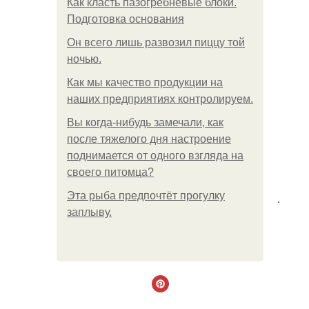
Как класть пазогребневые блоки.
Подготовка основания
Он всего лишь развозил пиццу той
ночью.
Как мы качество продукции на
наших предприятиях контролируем.
Вы когда-нибудь замечали, как
после тяжелого дня настроение
поднимается от одного взгляда на
своего питомца?
Эта рыба предпочтёт прогулку
.
заплыву.