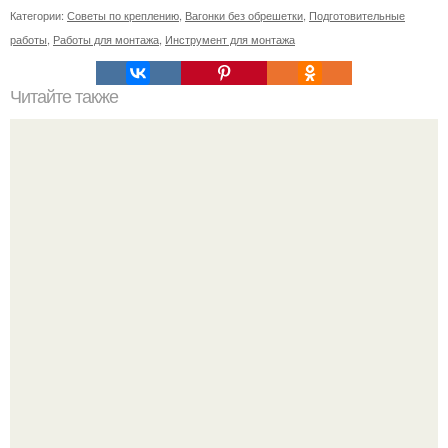
Категории:
Советы по креплению
,
Вагонки без обрешетки
,
Подготовительные
работы
,
Работы для монтажа
,
Инструмент для монтажа
Читайте также
Сколько обоев надо на комнату 18 кв м. Сколько обоев
нужно на комнату