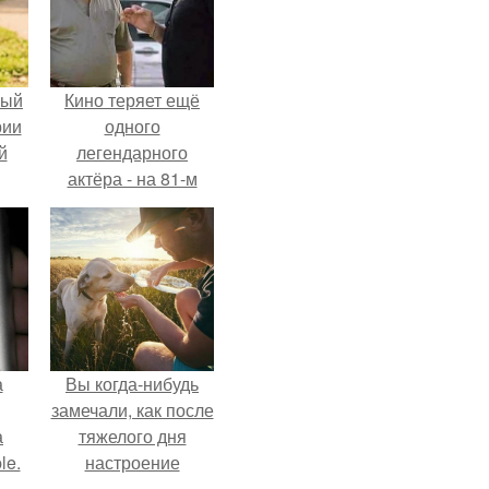
ный
Кино теряет ещё
рии
одного
й
легендарного
актёра - на 81-м
году жизни не стало
Винсента пасторе.
а
Вы когда-нибудь
замечали, как после
а
тяжелого дня
le.
настроение
поднимается от