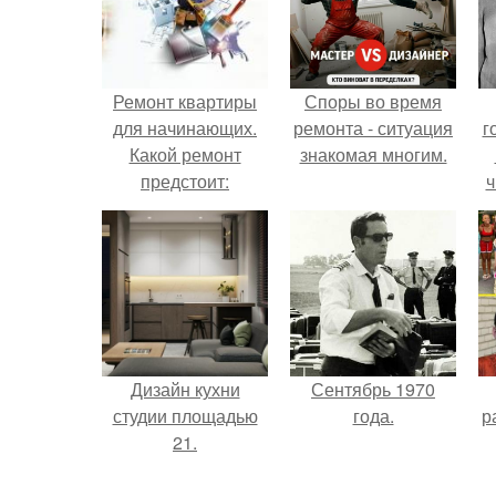
Ремонт квартиры
Споры во время
для начинающих.
ремонта - ситуация
г
Какой ремонт
знакомая многим.
предстоит:
ч
косметический или
капитальный
Дизайн кухни
Сентябрь 1970
студии площадью
года.
р
21.