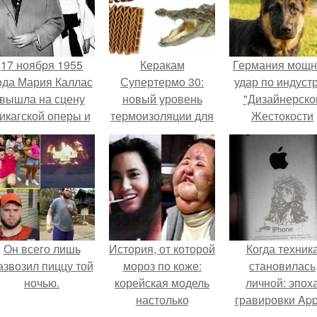
17 ноября 1955
Керакам
Германия мощ
ода Мария Каллас
Супертермо 30:
удар по индуст
вышла на сцену
новый уровень
"Дизайнерско
икагской оперы и
термоизоляции для
Жестокости
сорвала овации.
вашего дома
нанесла".
Он всего лишь
История, от которой
Когда техник
азвозил пиццу той
мороз по коже:
становилась
ночью.
корейская модель
личной: эпох
настолько
гравировки App
увлеклась