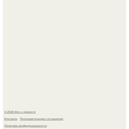
Вы когда-нибудь замечали, как после тяжелого дня
настроение поднимается от одного взгляда на своего
питомца?
Мир моды, кажется, перевернулся.
© 2026 Все о ремонте
Контакты
Пользовательское соглашение
Политика конфидециальности