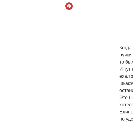
Когда
ручки
то был
И тут
ехал 
шкафч
остано
Это б
хотел
Единс
но уд