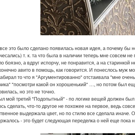
 все это было сделано появилась новая идея, а почему бы 
 чесались) т. к. та что была в наличии теперь мне совсем н
о боязно, а вдруг испорчу, не понравится, а на старинкой н
 конечно авито в помощь, как говорится. И понеслось муж м
забирал то что я "Аргументированно" отстаивала "мне очень
ика" "посмотри какой он хорошенький" …, но потом был ещ
вилась, но это не точно.
ыл мой третий "Подопытный" - по логике вещей должен был 
ось сделать, что-то другое не похожее на первое, ведь совс
твенное выдержала цвет, но по стилю все сделала иначе. О
ержалось - это будет следующая переделка о ней еще пока н