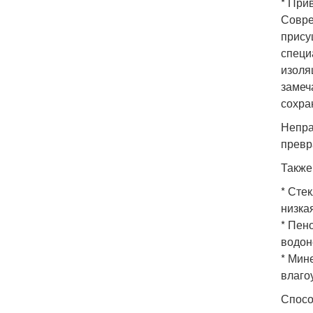
* При
Совре
прису
специ
изоля
замеч
сохра
Непра
превр
Также
* Сте
низка
* Пен
водон
* Мин
влаго
Спосо