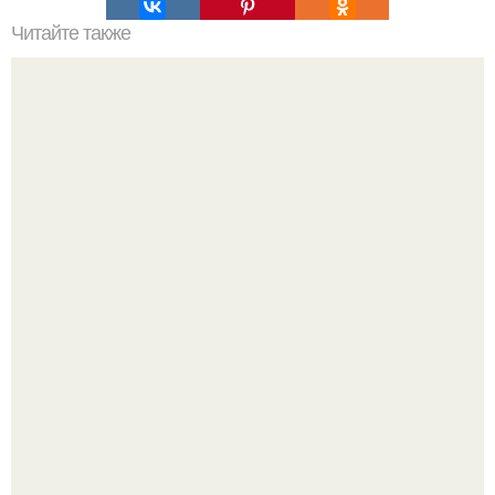
Читайте также
Ошибки при устройстве ленточного фундамента.
Где-то глубоко под землёй, в тенистых лесах западных
гат, живёт создание, которое почти никто не видит.