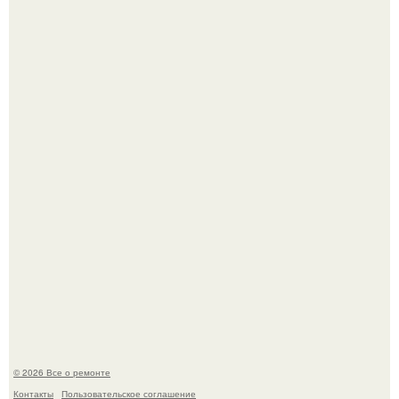
История, от которой мороз по коже: корейская модель
настолько увлеклась пластикой, что вколола себе в лицо
кулинарное масло.
Представьте, как выглядит мир глазами пчелы или
бабочки.
© 2026 Все о ремонте
Контакты
Пользовательское соглашение