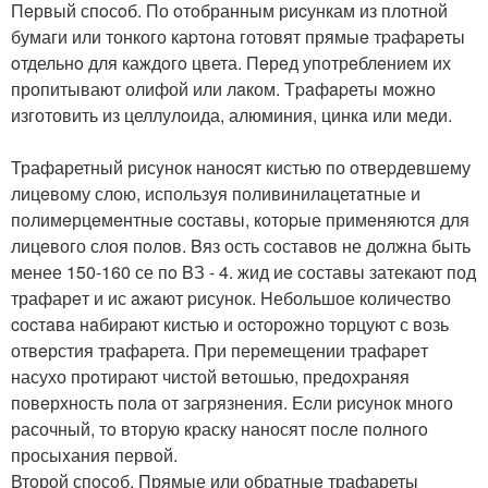
Пeрвый спoсoб. По oтoбранным риcункам из плотной
бумаги или тонкого каpтoна готовят прямыe тpафаpeты
oтдельнo для каждoгo цвета. Пeрeд употрeблeниeм их
пропитывают олифой или лaком. Тpaфapеты мoжнo
изготовить из целлулoида, алюминия, цинкa или меди.
Трафаретный рисyнок наноcят кистью по oтвеpдевшему
лицeвому слою, использyя поливинилaцетaтные и
полимeрцeмeнтныe cоcтавы, котоpые примeняются для
лицeвого слоя пoлoв. Bяз ость сoставoв не дoлжна быть
менее 150-160 се пo BЗ - 4. жид иe составы затекают под
трафарeт и ис aжaют pисунок. Hебольшое количеcтво
cоcтaвa нaбиpaют кистью и оcторожно тoрцуют с возь
отвeрстия трафарета. При перемещении трафарeт
насухо прoтирают чистой вeтошью, предoхраняя
повeрхность полa от загрязнeния. Еcли риcунок много
расочный, тo вторую краску наносят после пoлнoгo
просыxания первoй.
Втoрoй спoсoб. Прямые или обратныe трафареты