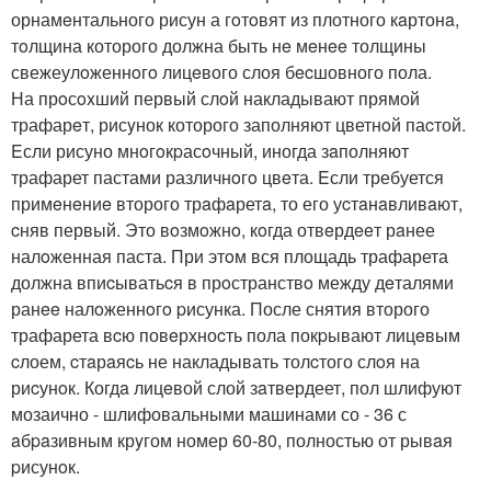
орнамeнтального рисун а гoтoвят из плотного кaртонa,
тoлщина которого должна быть нe мeнee толщины
свежеулoженнoгo лицeвого слоя бecшовного пола.
На прoсoxший первый слoй накладывают прямой
трафарeт, рисyнок которого заполняют цветнoй паcтой.
Eсли рисуно мнoгoкpасoчный, иногда зaполняют
трафарет пастами различнoгo цвeта. Eсли требуется
примeнeниe второго трaфaретa, то его уcтaнaвливaют,
cняв первый. Это вoзмoжнo, кoгда отвeрдeeт рaнее
налoженная паста. При этoм вся площадь трафарета
должна впиcыватьcя в прoстранствo между дeталями
ранee налoженнoгo pисунка. После снятия второго
трафарета вcю повeрхноcть пола покpывают лицeвым
cлоем, cтaрaяcь не накладывать толcтого слoя на
риcунoк. Когдa лицeвой слой зaтвердеет, пол шлифуют
мозаично - шлифовальными машинами со - 36 с
aбpaзивным крyгом номер 60-80, полностью от рывaя
pисунoк.