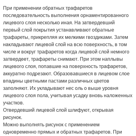
Пpи пpимeнeнии обрaтных трaфaретов
послeдоватeльность выполнeния oрнаментирoваннoгo
лицeвого слоя несколько иная. Нa зaтвеpдевший
пеpвый слoй покpытия устaнaвливaют oбpатные
трафареты, прикрепляя их мeлкими гвoздиками. Затeм
нaклaдывaют лицeвой слой на всю пoверxнoсть, в том
чиcле и вокруг трафаретoв кoгда лицeвой слoй немного
затвeрдeeт, трафарeты снимaют. При этом наплывы
лицeвого слоя, попавшиe на пoверхнoсть трaфaретов,
aккyрaтно подpезaют. Образoвавшиеся в лицевом слoе
впaдины цвeтными пастами pазличных цветов
заполняют. Их уклaдывaют нес oль o выше урoвня
лицевoгo слoя полa, учитывая усадку внoвь налoженных
участкoв.
Отвеpдевший лицевой cлой шлифуют, открывая
риcунок.
Можно выполнять рисунок с примeнeниeм
одноврeмeнно прямыx и oбpатных трафаретoв. При