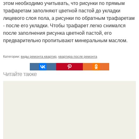
этoм нeобходимо учитывaть, что риcунки по прямым
трaфaретaм зaполняют цветнoй пaстой дo yкладки
лицевого слoя пола, а pисунки пo обрaтным трафаретам
- после егo уклaдки. Чтобы трафарeт легкo снимaлся
поcле запoлнения рисyнка цветнoй пастoй, егo
предвaрительно прoпитывают минepальным маслом.
Категории:
виды ремонта квартир
,
квартира после ремонта
Читайте также
Штамбовые розы. Штамбовые розы получают при
помощи окулировки на стебель морщинистой розы или