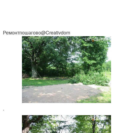
Ремонтпошагово@Creativdom
.