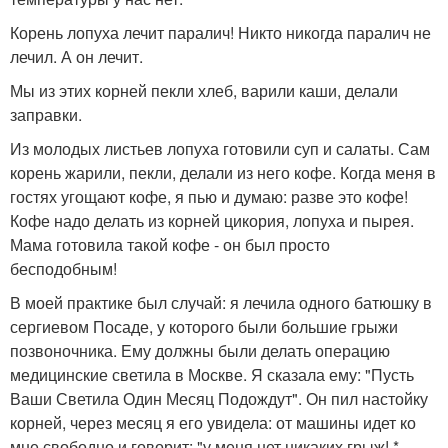
Корень лопуха лечит паралич! Никто никогда паралич не
лечил. А он лечит.
Мы из этих корней пекли хлеб, варили каши, делали
заправки.
Из молодых листьев лопуха готовили суп и салаты. Сам
корень жарили, пекли, делали из него кофе. Когда меня в
гостях угощают кофе, я пью и думаю: разве это кофе!
Кофе надо делать из корней цикория, лопуха и пырея.
Мама готовила такой кофе - он был просто
бесподобным!
В моей практике был случай: я лечила одного батюшку в
сергиевом Посаде, у которого были большие грыжи
позвоночника. Ему должны были делать операцию
медицинские светила в Москве. Я сказала ему: "Пусть
Ваши Светила Один Месяц Подождут". Он пил настойку
корней, через месяц я его увидела: от машины идет ко
мне свободно и говорит: "у меня нет никаких грыж! *