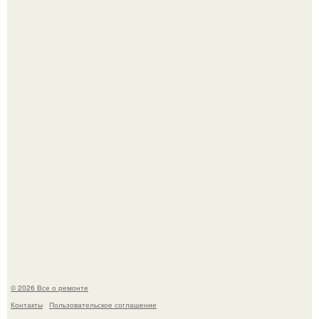
История, от которой мороз по коже: корейская модель
настолько увлеклась пластикой, что вколола себе в лицо
кулинарное масло.
Представьте, как выглядит мир глазами пчелы или
бабочки.
© 2026 Все о ремонте
Контакты
Пользовательское соглашение