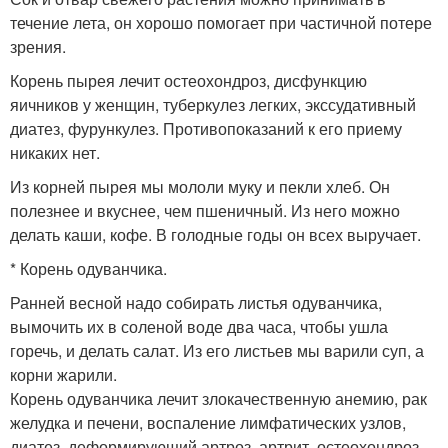
течение лета, он хорошо помогает при частичной потере
зрения.
Корень пырея лечит остеохондроз, дисфункцию
яичников у женщин, туберкулез легких, экссудативный
диатез, фурункулез. Противопоказаний к его приему
никаких нет.
Из корней пырея мы мололи муку и пекли хлеб. Он
полезнее и вкуснее, чем пшеничный. Из него можно
делать каши, кофе. В голодные годы он всех выручает.
* Корень одуванчика.
Ранней весной надо собирать листья одуванчика,
вымочить их в соленой воде два часа, чтобы ушла
горечь, и делать салат. Из его листьев мы варили суп, а
корни жарили.
Корень одуванчика лечит злокачественную анемию, рак
желудка и печени, воспаление лимфатических узлов,
диатез, деформирующий артроз, артрит, остеохондроз,