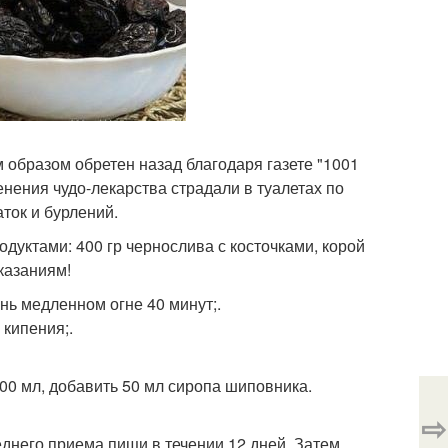
 образом обретен назад благодаря газете "1001
нения чудо-лекарства страдали в туалетах по
аток и бурлений.
дуктами: 400 гр чернослива с косточками, корой
казаниям!
нь медленном огне 40 минут;.
 кипения;.
200 мл, добавить 50 мл сиропа шиповника.
⇨
еднего приема пищи в течении 12 дней. Затем