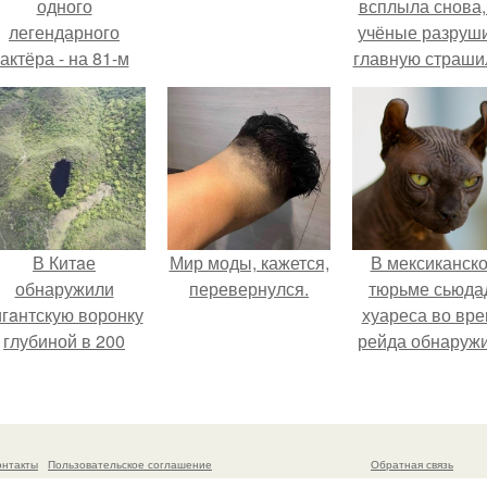
одного
всплыла снова,
легендарного
учёные разруш
актёра - на 81-м
главную страши
оду жизни не стало
инсента пасторе.
В Китaе
Мир моды, кажется,
В мексиканск
обнаружили
перевернулся.
тюрьме сьюда
игaнтскую воронку
хуареса во вр
глубиной в 200
рейда обнаруж
метров с
необычного узн
первобытным
- лысого сфинкс
лесом внутри.
татуировками
онтакты
Пользовательское соглашение
Обратная связь