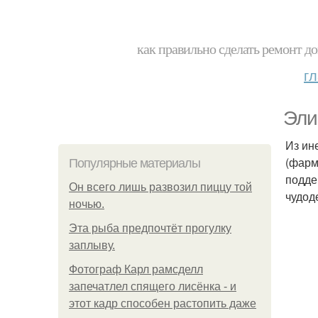
как правильно сделать ремонт до
г
Эли
Из ин
(фарм
Популярные материалы
подде
Он всего лишь развозил пиццу той
чудод
ночью.
Эта рыба предпочтёт прогулку
заплыву.
Фотограф Карл рамсделл
запечатлел спящего лисёнка - и
этот кадр способен растопить даже