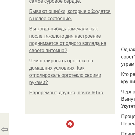
самое суровое сердце.
Бывают ошибки, которые обходятся
в целое состояние.
Вы когда-нибудь замечали, как
после тяжелого дня настроение
поднимается от одного взгляда на
Однак
своего питомца?
совет
Чем полировать оргстекло в
утрам
домашних условиях. Как
Кто р
отполировать оргстекло своими
круши
руками?
Черно
Евроремонт, двушка, почти 60 кв.
Вынут
Укута
Проце
Перем
⇦
Прини