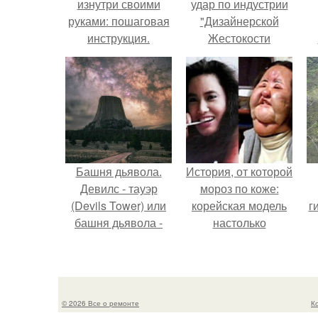
изнутри своими
удар по индустрии
руками: пошаговая
"Дизайнерской
инструкция.
Жестокости
нанесла".
г
В
Башня дьявола.
История, от которой
Девилс - тауэр
мороз по коже:
(Devils Tower) или
корейская модель
г
башня дьявола -
настолько
монолит
увлеклась
вулканического
пластикой, что
происхождения
вколола себе в
высотой 1558 м над
лицо кулинарное
© 2026 Все о ремонте
К
уровнем моря.
масло.