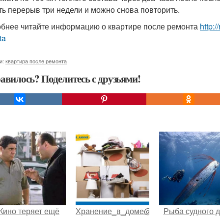
ть перерыв три недели и можно снова повторить.
бнее читайте информацию о квартире после ремонта
http:/
ta
и:
квартира после ремонта
авилось? Поделитесь с друзьями!
Кино теряет ещё
Хранение_в_доме@Castorama.
Рыба судного 