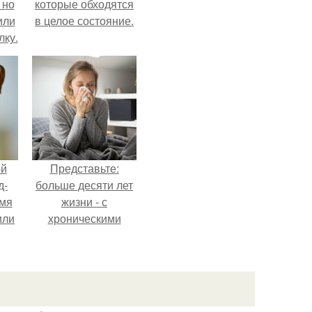
 но
которые обходятся
или
в целое состояние.
лку.
ой
Представьте:
д-
больше десяти лет
емя
жизни - с
или
хроническими
ика
болячками.
а с
.