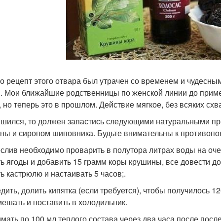
о рецепт этого отвара был утрачен со временем и чудесным
". Мои ближайшие родственницы по женской линии до приме
, но теперь это в прошлом. Действие мягкое, без всяких схв
ешился, то должен запастись следующими натуральными про
ны и сиропом шиповника. Будьте внимательны к противопо
слив необходимо проварить в полутора литрах воды на оче
ь ягоды и добавить 15 грамм коры крушины, все довести до
ть кастрюлю и настаивать 5 часов;.
дить, долить кипятка (если требуется), чтобы получилось 1
ешать и поставить в холодильник.
мать по 100 мл теплого состава через два часа после посл