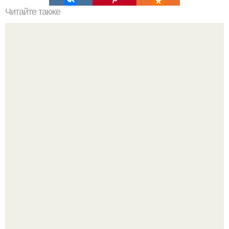
Читайте также
Плоская крыша в частном доме плюсы и минусы.
Особенности устройства
В сети завирусился пост с просьбой придумать название