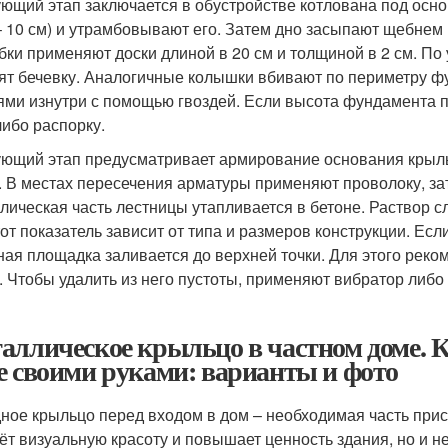
ющий этап заключается в обустройстве котлована под осн
– 10 см) и утрамбовывают его. Затем дно засыпают щебнем 
бки применяют доски длиной в 20 см и толщиной в 2 см. По
ят бечевку. Аналогичные колышки вбивают по периметру фу
ями изнутри с помощью гвоздей. Если высота фундамента 
либо распорку.
ющий этап предусматривает армирование основания крыль
. В местах пересечения арматуры применяют проволоку, за
лическая часть лестницы утапливается в бетоне. Раствор сл
тот показатель зависит от типа и размеров конструкции. Ес
ная площадка заливается до верхней точки. Для этого реко
. Чтобы удалить из него пустоты, применяют вибратор либо
аллическое крыльцо в частном доме. К
е своими руками: варианты и фото
ное крыльцо перед входом в дом – необходимая часть прист
ёт визуальную красоту и повышает ценность здания, но и н