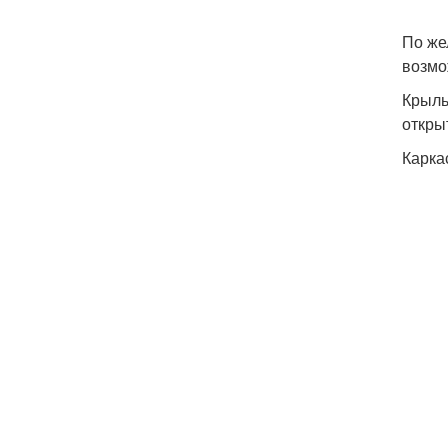
По же
возмо
Крыль
откры
Карка