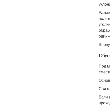
уклон
Разме
полот
уголк
обраб
оцинк
Верну
Обус
Под м
смест
Основ
Связк
Если 
прохо