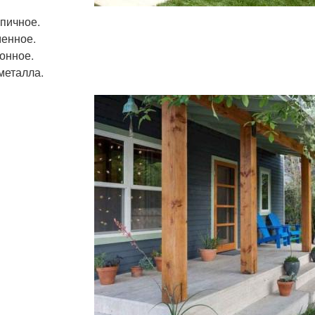
пичное.
енное.
онное.
металла.