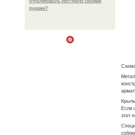
отполировать оргстекло своими
руками?
Схема
Метал
конст
армат
Крыль
Если 
этот 
Специ
соблю