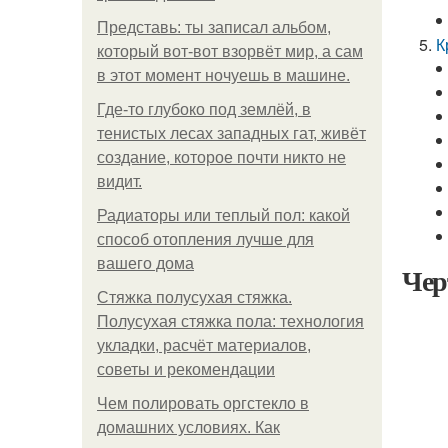
Представь: ты записал альбом,
К
который вот-вот взорвёт мир, а сам
в этот момент ночуешь в машине.
Где-то глубоко под землёй, в
тенистых лесах западных гат, живёт
создание, которое почти никто не
видит.
Радиаторы или теплый пол: какой
способ отопления лучше для
вашего дома
Чер
Стяжка полусухая стяжка.
Полусухая стяжка пола: технология
укладки, расчёт материалов,
советы и рекомендации
Чем полировать оргстекло в
домашних условиях. Как