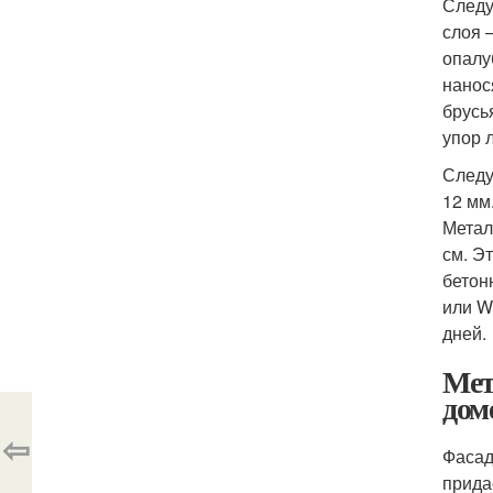
Следу
слоя 
опалу
нанос
брусь
упор 
Следу
12 мм
Метал
см. Э
бетон
или W
дней.
Мет
дом
⇦
Фасад
прида