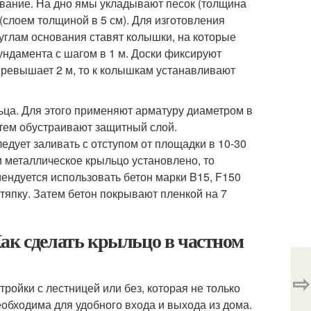
ование. На дно ямы укладывают песок (толщина
(слоем толщиной в 5 см). Для изготовления
 углам основания ставят колышки, на которые
ндамента с шагом в 1 м. Доски фиксируют
превышает 2 м, то к колышкам устанавливают
ца. Для этого применяют арматуру диаметром в
тем обустраивают защитный слой.
едует заливать с отступом от площадки в 10-30
ли металлическое крыльцо установлено, то
мендуется использовать бетон марки B15, F150
 тяпку. Затем бетон покрывают пленкой на 7
ак сделать крыльцо в частном
⇨
ройки с лестницей или без, которая не только
еобходима для удобного входа и выхода из дома.