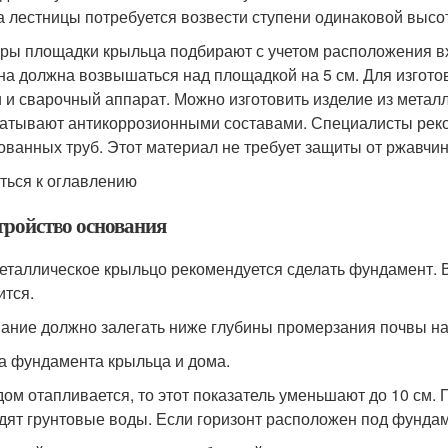
а лестницы потребуется возвести ступени одинаковой высо
ры площадки крыльца подбирают с учетом расположения вх
на должна возвышаться над площадкой на 5 см. Для изгото
и и сварочный аппарат. Можно изготовить изделие из мета
атывают антикоррозионными составами. Специалисты реко
ованных труб. Этот материал не требует защиты от ржавчи
ться к оглавлению
тройство основания
еталлическое крыльцо рекомендуется сделать фундамент. В
ится.
ание должно залегать ниже глубины промерзания почвы на 
а фундамента крыльца и дома.
дом отапливается, то этот показатель уменьшают до 10 см. 
дят грунтовые воды. Если горизонт расположен под фундам