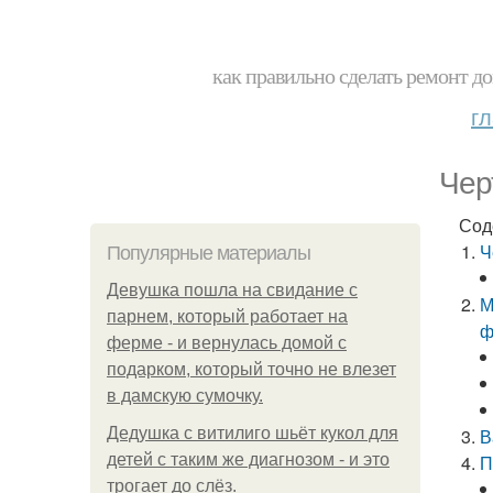
как правильно сделать ремонт до
г
Чер
Сод
Ч
Популярные материалы
Девушка пошла на свидание с
М
парнем, который работает на
ф
ферме - и вернулась домой с
подарком, который точно не влезет
в дамскую сумочку.
Дедушка с витилиго шьёт кукол для
В
детей с таким же диагнозом - и это
П
трогает до слёз.