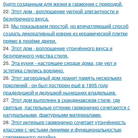
будто созданным для жизни в гармонии с природой.
22.
Этот дом - воплощение уютной элегантности и
безупречного вкуса.
23.
Мы показываем простой, но впечатляющий способ
создать декоративный коврик из керамической плитки
прямо в проёме двери.
24.
Этот дом - воплощение утончённого вкуса и
безупречного чувства стиля.
25.
Эта кухня - настоящее сердце дома, где уют и
эстетика слились воедино.
26.
Этот загородный дом хранит память нескольких
поколений - он был построен ещё в 1905 году
прадедушкой и дедушкой нынешних владельцев.
27.
Этот дом выполнен в скандинавском стиле, где
светлые, пастельные оттенки гармонично сочетаются с
натуральными, фактурными материалами.
28.
Этот интерьер гармонично сочетает утончённость
классики с чистыми линиями и функциональностью
современного дизайна.