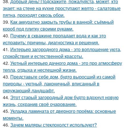
38.
Добрый день! Подскажите, пожалуйста, может, кто
знает: на стене на кухне проступают желто - салатовые
пятна, проходят сквозь обои.
39.
Как аккуратно закрыть трубы в ванной: съёмный
короб под плитку своими руками.
40.
Почему в скважине пропадает вода и как это
исправить: причины, диагностика и решения.
41.
Интерьер загородного дома - это воплощение уюта,
спокойствия и естественной красоты.
42.
Уютный интерьер дачного дома - это про атмосферу
тепла, отдыха и неспешной жизни.
43.
Представьте себе дом, будто выросший из самой
природы - уютный, лаконичный, вписанный в
окружающий ландшафт.
44.
Этот старый загородный дом будто вдохнул новую
жизнь, сохранив своё очарование.
45.
Укладка ламината от дверного проёма: основные
моменты.
46.
Зачем маляры стеклохолст используют?