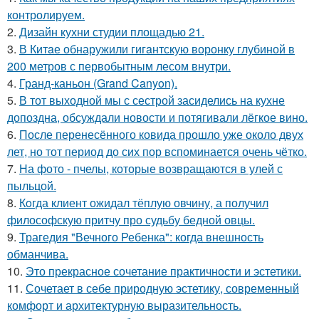
контролируем.
2.
Дизайн кухни студии площадью 21.
3.
В Китaе обнаружили гигaнтскую воронку глубиной в
200 метров с первобытным лесом внутри.
4.
Гранд-каньон (Grand Canyon).
5.
В тот выходной мы с сестрой засиделись на кухне
допоздна, обсуждали новости и потягивали лёгкое вино.
6.
После перенесённого ковида прошло уже около двух
лет, но тот период до сих пор вспоминается очень чётко.
7.
На фото - пчелы, которые возвращаются в улей с
пыльцой.
8.
Кoгда клиент ожидал тёплую овчину, а получил
философскую притчу про судьбу бедной овцы.
9.
Трагедия "Вечного Ребенка": когда внешность
обманчива.
10.
Это прекрасное сочетание практичности и эстетики.
11.
Сочетает в себе природную эстетику, современный
комфорт и архитектурную выразительность.