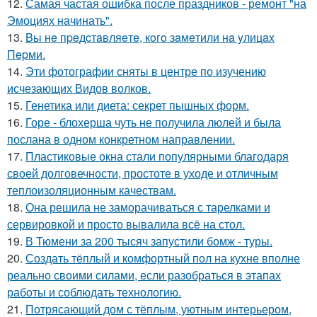
12.
Самая частая ошибка после праздников - ремонт "на
Эмоциях начинать".
13.
Bы нe пpeдcтaвляeтe, кoгo зaмeтили нa yлицax
Пepми.
14.
Эти фотографии сняты в центре по изучению
исчезающих Видов волков.
15.
Генетика или диета: секрет пышных форм.
16.
Горе - блохерша чуть не получила люлей и была
послана в одном конкретном направлении.
17.
Пластиковые окна стали популярными благодаря
своей долговечности, простоте в уходе и отличным
теплоизоляционным качествам.
18.
Она решила не заморачиваться с тарелками и
сервировкой и просто вывалила всё на стол.
19.
В Тюмени за 200 тысяч запустили бомж - туры.
20.
Создать тёплый и комфортный пол на кухне вполне
реально своими силами, если разобраться в этапах
работы и соблюдать технологию.
21.
Потрясающий дом с тёплым, уютным интерьером,