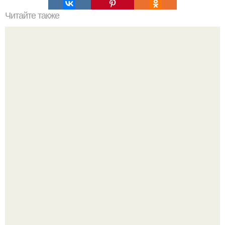
Читайте также
10 садовых хитростей для продвинутых дачников.
17 ноября 1955 года Мария Каллас вышла на сцену
чикагской оперы и сорвала овации.