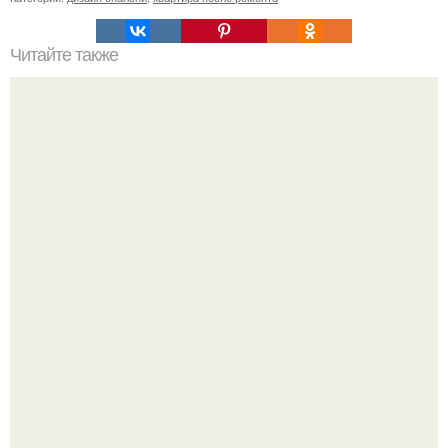
Читайте также
Как сделать простейший капельный полив из бочки.
Зумеры окончательно доставку в отдельный вид