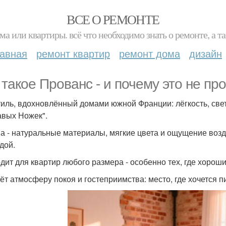
ВСЕ О РЕМОНТЕ
ма или квартиры. всё что необходимо знать о ремонте, а
лавная
ремонт квартир
ремонт дома
дизайн
 такое Прованс - и почему это не п
тиль, вдохновлённый домами южной Франции: лёгкость, свет,
авых Ножек".
а - натуральные материалы, мягкие цвета и ощущение воздух
дой.
дит для квартир любого размера - особенно тех, где хороши
ёт атмосферу покоя и гостеприимства: место, где хочется пи