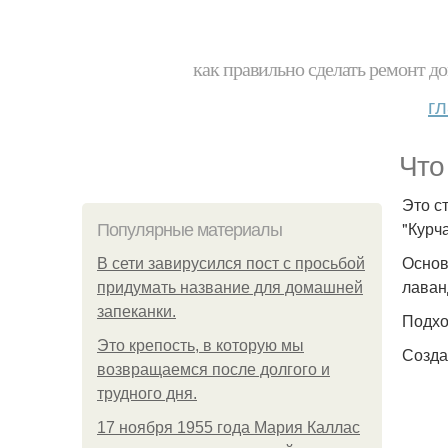
как правильно сделать ремонт до
г
Что
Это с
"Курч
Популярные материалы
Основ
В сети завирусился пост с просьбой
лаван
придумать название для домашней
запеканки.
Подхо
Это крепость, в которую мы
Созда
возвращаемся после долгого и
трудного дня.
17 ноября 1955 года Мария Каллас