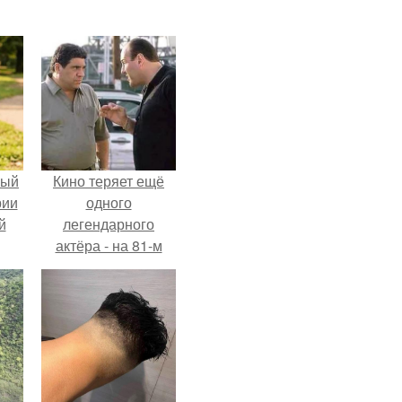
ный
Кино теряет ещё
рии
одного
й
легендарного
актёра - на 81-м
году жизни не стало
Винсента пасторе.