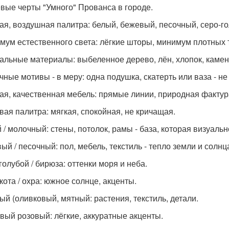
вые черты "Умного" Прованса в городе.
ая, воздушная палитра: белый, бежевый, песочный, серо-гол
мум естественного света: лёгкие шторы, минимум плотных 
альные материалы: выбеленное дерево, лён, хлопок, камень,
чные мотивы - в меру: одна подушка, скатерть или ваза - не
ая, качественная мебель: прямые линии, природная фактура
вая палитра: мягкая, спокойная, не кричащая.
 / молочный: стены, потолок, рамы - база, которая визуаль
ый / песочный: пол, мебель, текстиль - тепло земли и солнц
голубой / бирюза: оттенки моря и неба.
кота / охра: южное солнце, акценты.
ый (оливковый, мятный: растения, текстиль, детали.
вый розовый: лёгкие, аккуратные акценты.