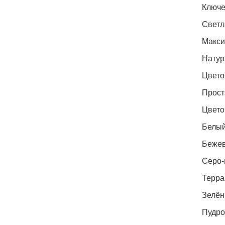
Ключе
Светл
Макси
Натур
Цвето
Прост
Цвето
Белый
Бежев
Серо-
Терра
Зелён
Пудро