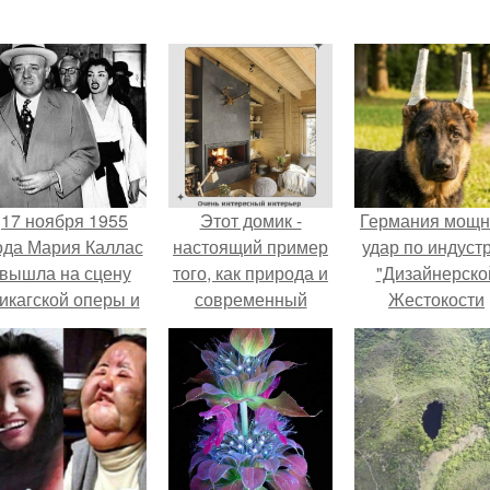
17 ноября 1955
Этот домик -
Германия мощ
ода Мария Каллас
настоящий пример
удар по индуст
вышла на сцену
того, как природа и
"Дизайнерско
икагской оперы и
современный
Жестокости
сорвала овации.
дизайн могут жить в
нанесла".
полной гармонии.