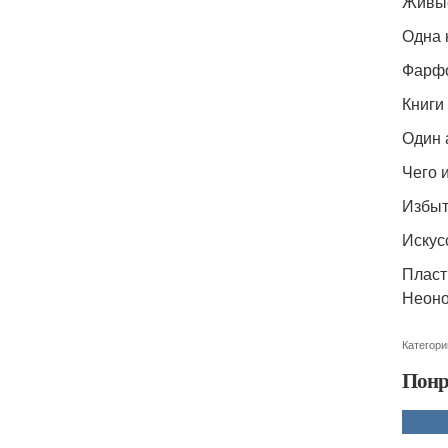
Живые
Одна 
Фарфо
Книги
Один 
Чего 
Избыт
Искус
Пласт
Неоно
Категори
Понр