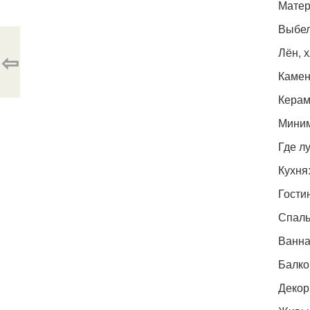
Матер
Выбел
Лён, 
⇦
Камен
Керам
Миним
Где л
Кухня
Гости
Спаль
Ванна
Балко
Декор