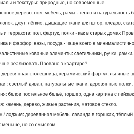
иалы и текстуры: природные, но современные.
енное дерево: пол, мебель, рамы - тепло и натуральность 
хлопок, джут: лёгкие, дышащие ткани для штор, пледов, скат
ь и терракота: пол, фартук, полки - как в старых домах Пров
ика и фарфор: вазы, посуда - чаще всего в минималистич
алистичные кованые элементы: светильники, ручки, рамки.
учше реализовать Прованс в квартире?
: деревянная столешница, керамический фартук, льняные 
ная: светлый диван, натуральные ткани, деревянные полки.
ня: белое постельное бельё, торшер, одна картина с пейза
я: камень, дерево, живые растения, матовое стекло.
н / лоджия: деревянная мебель, лаванда в горшках, тёплый 
: меньше, но со смыслом.