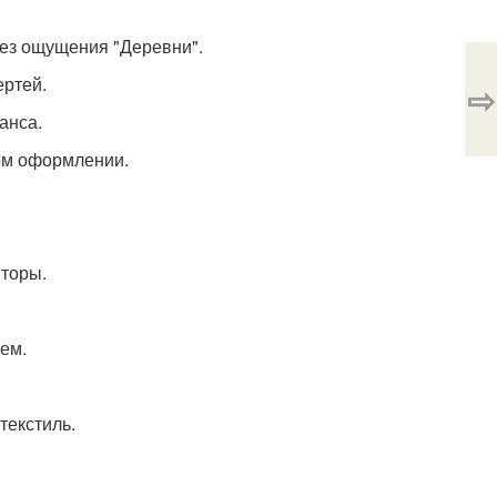
без ощущения "Деревни".
ертей.
⇨
анса.
ном оформлении.
шторы.
жем.
текстиль.