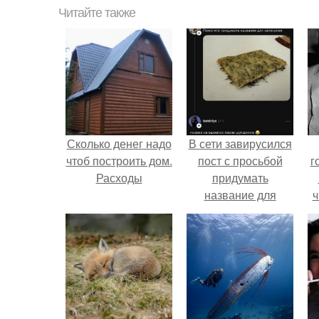
Читайте также
Сколько денег надо
В сети завирусился
чтоб построить дом.
пост с просьбой
г
Расходы
придумать
название для
ч
домашней
запеканки.