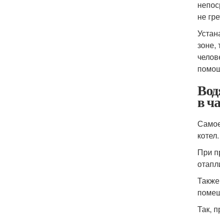
непос
не гре
Устан
зоне,
челов
помощ
Вод
в ч
Самое
котел.
При п
отапл
Также
помещ
Так, 