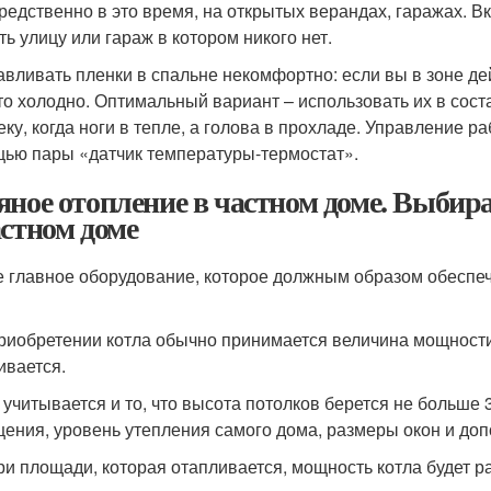
редственно в это время, на открытых верандах, гаражах. Вк
ть улицу или гараж в котором никого нет.
авливать пленки в спальне некомфортно: если вы в зоне дей
 то холодно. Оптимальный вариант – использовать их в сос
еку, когда ноги в тепле, а голова в прохладе. Управление 
ью пары «датчик температуры-термостат».
яное отопление в частном доме. Выбир
астном доме
 главное оборудование, которое должным образом обеспеч
риобретении котла обычно принимается величина мощности 
ивается.
 учитывается и то, что высота потолков берется не больше 3
ения, уровень утепления самого дома, размеры окон и доп
при площади, которая отапливается, мощность котла будет р