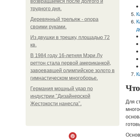
возвращаемся после долгого и
трудного дня.
К
Деревянный трельяж - опора
К
своими руками.
д
Из двушки в трешку, площадью 72
кв.
В 1984 году 16-летняя Мэри Лу
реттон стала первой американкой,
завоевавшей олимпийское золото в
К
гимнастическом многоборье.
Что
Германия мощный удар по
индустрии "Дизайнерской
Для с
Жестокости нанесла".
много
основ
готов
Основ