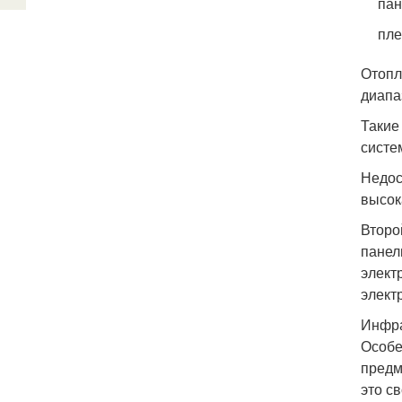
пан
пле
Отопл
диапа
Такие
систе
Недос
высок
Второ
панел
элект
элект
Инфра
Особе
предм
это с