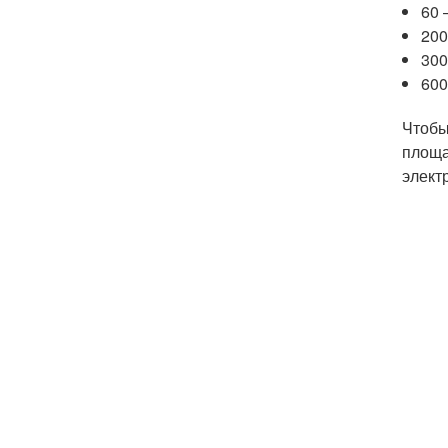
60 
200
300
600
Чтобы
площа
элект