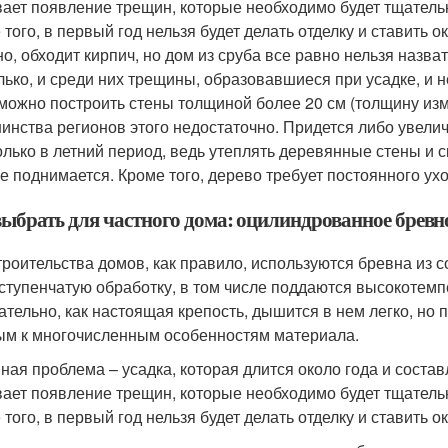
ает появление трещин, которые необходимо будет тщательно
 того, в первый год нельзя будет делать отделку и ставить
но, обходит кирпич, но дом из сруба все равно нельзя наз
лько, и среди них трещины, образовавшиеся при усадке, и 
можно построить стены толщиной более 20 см (толщину изм
инства регионов этого недостаточно. Придется либо увели
олько в летний период, ведь утеплять деревянные стены и
не поднимается. Кроме того, дерево требует постоянного ухо
выбрать для частного дома: оцилиндрованное бревн
троительства домов, как правило, используются бревна из с
ступенчатую обработку, в том числе поддаются высокотемп
ательно, как настоящая крепость, дышится в нем легко, но 
ым к многочисленным особенностям материала.
ная проблема – усадка, которая длится около года и состав
ает появление трещин, которые необходимо будет тщательно
того, в первый год нельзя будет делать отделку и ставить ок