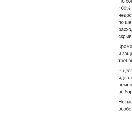
По со
100% 
недос
по шв
расхо
скрыв
Кроме
и защ
требо
В цел
идеал
ремон
выбор
Несмо
особе