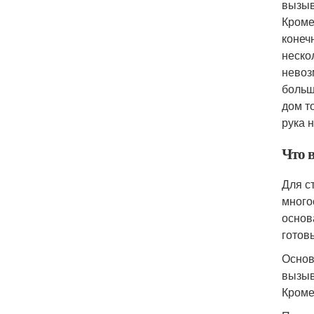
вызыв
Кроме
конеч
неско
невоз
больш
дом т
рука 
Что 
Для с
много
основ
готов
Основ
вызыв
Кроме 