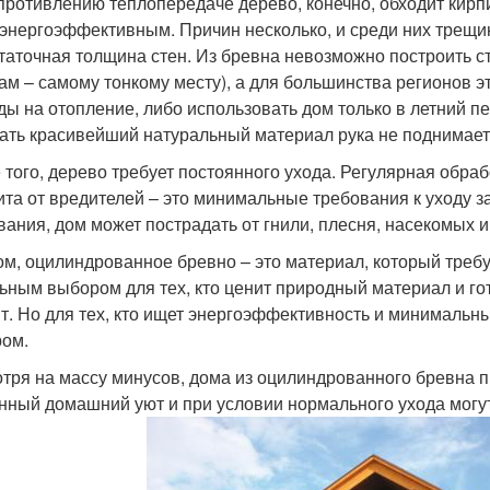
противлению теплопередаче дерево, конечно, обходит кирпич
энергоэффективным. Причин несколько, и среди них трещин
таточная толщина стен. Из бревна невозможно построить с
ам – самому тонкому месту), а для большинства регионов э
ды на отопление, либо использовать дом только в летний п
ать красивейший натуральный материал рука не поднимает
 того, дерево требует постоянного ухода. Регулярная обра
ита от вредителей – это минимальные требования к уходу з
вания, дом может пострадать от гнили, плесня, насекомых и
ом, оцилиндрованное бревно – это материал, который треб
ьным выбором для тех, кто ценит природный материал и го
т. Но для тех, кто ищет энергоэффективность и минимальн
ом.
тря на массу минусов, дома из оцилиндрованного бревна п
нный домашний уют и при условии нормального ухода могут