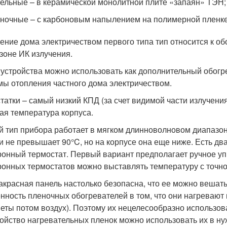
ельные – в керамической монолитной плите «запаян» ТЭН;
ночные – с карбоновым напылением на полимерной пленке
ение дома электричеством первого типа тип относится к о
зоне ИК излучения.
 устройства можно использовать как дополнительный обогре
мы отопления частного дома электричеством.
татки – самый низкий КПД (за счет видимой части излучения
ая температура корпуса.
й тип прибора работает в мягком длинноволновом диапазо
и не превышает 90°C, но на корпусе она еще ниже. Есть дв
ронный термостат. Первый вариант предполагает ручное уп
ронных термостатов можно выставлять температуру с точно
красная панель настолько безопасна, что ее можно вешать 
нность пленочных обогревателей в том, что они нагревают н
еты потом воздух). Поэтому их нецелесообразно использов
войство нагревательных пленок можно использовать их в ну