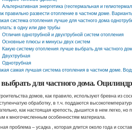
Альтернативная энергетика (геотермальная и гелиотермал
ак правильно развести отопление в частном доме. Вариант
акая система отопления лучше для частного дома однотруб
елать: в одну или две трубы
Отличия однотрубной и двухтрубной систем отопления
Основные плюсы и минусы двух систем
Какую систему отопления лучше выбрать для частного до
Двухтрубная
Однотрубная
акая самая лучшая система отопления в частном доме. Во
 выбрать для частного дома. Оцилиндр
троительства домов, как правило, используют бревна из сос
ступенчатую обработку, в т.ч. поддаются высокотемператур
ательно, как настоящая крепость, дышится в нем легко, но 
ым к многочисленным особенностям материала.
ная проблема – усадка , которая длится около года и соста