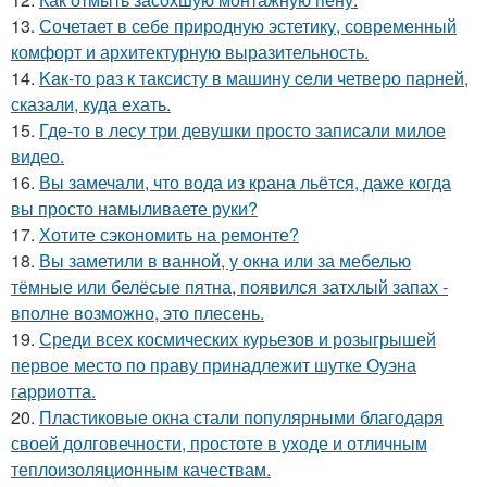
13.
Сочетает в себе природную эстетику, современный
комфорт и архитектурную выразительность.
14.
Kaк-то paз к таксисту в машину ceли четверо парней,
сказали, куда ехать.
15.
Гдe-то в лесу три девушки просто записали милое
видео.
16.
Вы замечали, что вода из крана льётся, даже когда
вы просто намыливаете руки?
17.
Хотите сэкономить на ремонте?
18.
Вы заметили в ванной, у окна или за мебелью
тёмные или белёсые пятна, появился затхлый запах -
вполне возможно, это плесень.
19.
Среди всех космических курьезов и розыгрышей
первое место по праву принадлежит шутке Оуэна
гарриотта.
20.
Пластиковые окна стали популярными благодаря
своей долговечности, простоте в уходе и отличным
теплоизоляционным качествам.