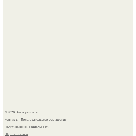
дьявола - монолит вулканического происхождения
высотой 1558 м над уровнем моря.
История, от которой мороз по коже: корейская модель
настолько увлеклась пластикой, что вколола себе в лицо
кулинарное масло.
© 2026 Все о ремонте
Контакты
Пользовательское соглашение
Политика конфидециальности
Обратная связь