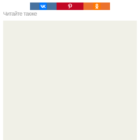
Читайте также
Установка посудомоечной машины на кухне под
столешницу самостоятельно. Установка встраиваемой
посудомоечной машины под столешницу – способы
решения вопроса