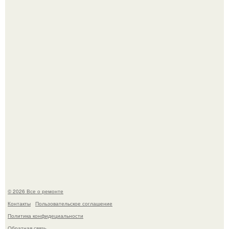
В Китaе обнаружили гигaнтскую воронку глубиной в 200
метров с первобытным лесом внутри.
Мир моды, кажется, перевернулся.
© 2026 Все о ремонте
Контакты
Пользовательское соглашение
Политика конфидециальности
Обратная связь