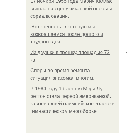
17 ноября 1955 года Мария Каллас
вышла на сцену чикагской оперы и
сорвала овации.
Это крепость, в которую мы
возвращаемся после долгого и
трудного дня.
.
Из двушки в трешку, площадью 72
кв.
Споры во время ремонта -
ситуация знакомая многим.
В 1984 году 16-летняя Мэри Лу
реттон стала первой американкой,
завоевавшей олимпийское золото в
гимнастическом многоборье.