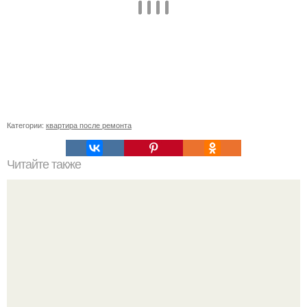
Категории:
квартира после ремонта
Читайте также
Сколько слоев шпаклевки нужно наносить под обои.
Зачем нужно шпаклевание