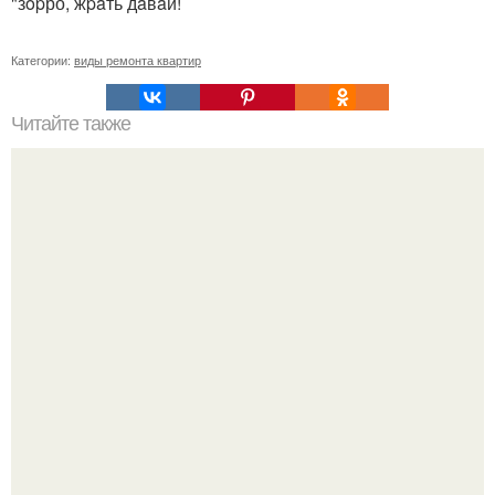
"зopро, жpaть дaвaй!
Категории:
виды ремонта квартир
Читайте также
Примыкание двух крыш.