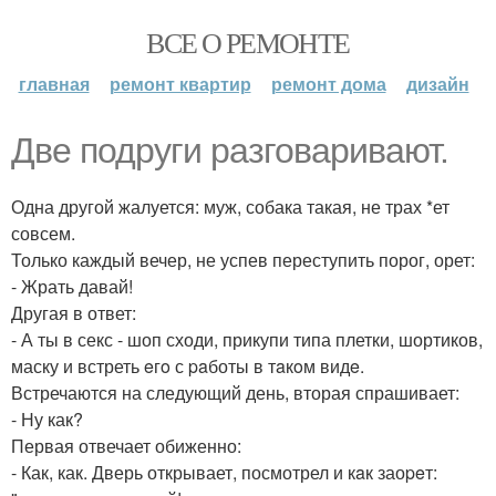
ВСЕ О РЕМОНТЕ
главная
ремонт квартир
ремонт дома
дизайн
Две подруги разговаривают.
Одна другой жалуется: муж, собака такая, не трах *ет
совсем.
Только каждый вечер, не успев переступить порог, орет:
- Жрать давай!
Другая в ответ:
- А ты в секс - шоп сходи, прикупи типа плетки, шортиков,
маску и встреть eгo с paботы в тaкoм видe.
Встречаются на следующий день, вторая спрашивает:
- Ну как?
Первая отвечает обиженно:
- Как, как. Дверь открывает, посмотрел и кaк заоpeт: