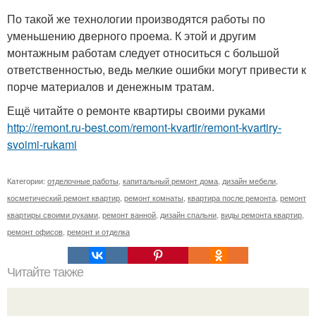
По такой же технологии производятся работы по
уменьшению дверного проема. К этой и другим
монтажным работам следует относиться с большой
ответственностью, ведь мелкие ошибки могут привести к
порче материалов и денежным тратам.
Ещё читайте о ремонте квартиры своими руками
http://remont.ru-best.com/remont-kvartir/remont-kvartiry-
svoimi-rukami
Категории:
отделочные работы
,
капитальный ремонт дома
,
дизайн мебели
,
косметический ремонт квартир
,
ремонт комнаты
,
квартира после ремонта
,
ремонт
квартиры своими руками
,
ремонт ванной
,
дизайн спальни
,
виды ремонта квартир
,
ремонт офисов
,
ремонт и отделка
Читайте также