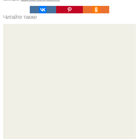
Читайте также
Домашняя колбаса в ФОЛЬГЕ.
Споры во время ремонта - ситуация знакомая многим.