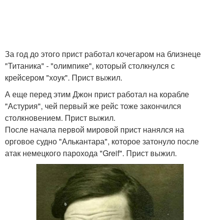
За год до этого прист работал кочегаром на близнеце
"Титаника" - "олимпике", который столкнулся с
крейсером "хоук". Прист выжил.
А еще перед этим Джон прист работал на корабле
"Астурия", чей первый же рейс тоже закончился
столкновением. Прист выжил.
После начала первой мировой прист нанялся на
орговое судно "Алькантара", которое затонуло после
атак немецкого парохода "Greif". Прист выжил.