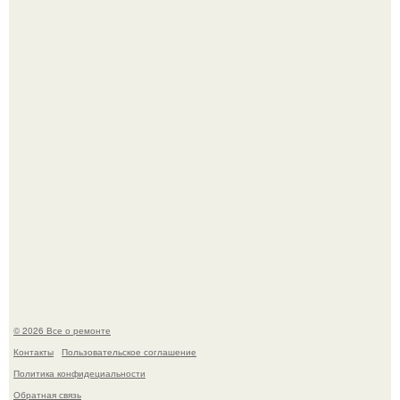
Мир моды, кажется, перевернулся.
Два турецких волшебника, два разных поколения - и
одна общая страсть.
© 2026 Все о ремонте
Контакты
Пользовательское соглашение
Политика конфидециальности
Обратная связь