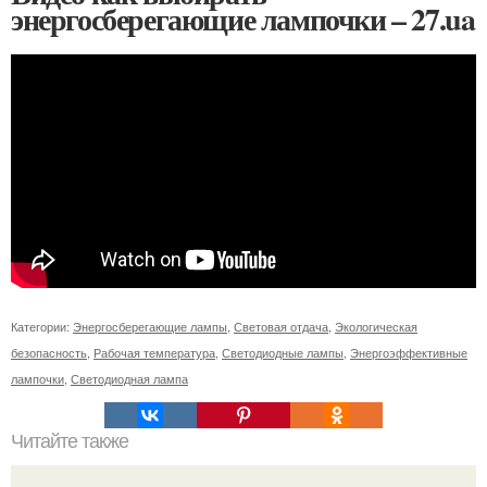
энергосберегающие лампочки – 27.ua
Категории:
Энергосберегающие лампы
,
Световая отдача
,
Экологическая
безопасность
,
Рабочая температура
,
Светодиодные лампы
,
Энергоэффективные
лампочки
,
Светодиодная лампа
Читайте также