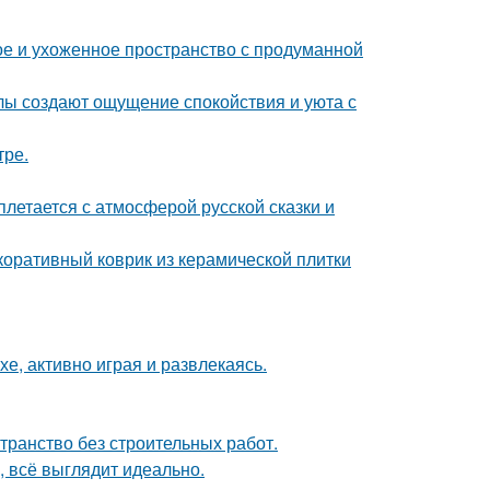
е и ухоженное пространство с продуманной
алы создают ощущение спокойствия и уюта с
тре.
летается с атмосферой русской сказки и
коративный коврик из керамической плитки
е, активно играя и развлекаясь.
странство без строительных работ.
, всё выглядит идеально.