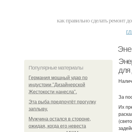
как правильно сделать ремонт до
г
Эне
Эне
Популярные материалы
для
Германия мощный удар по
Налич
индустрии "Дизайнерской
Жестокости нанесла".
За по
Эта рыба предпочтёт прогулку
Их пр
заплыву.
раска
Мужчина остался в стороне,
(свет
ожидая, когда его невеста
задей