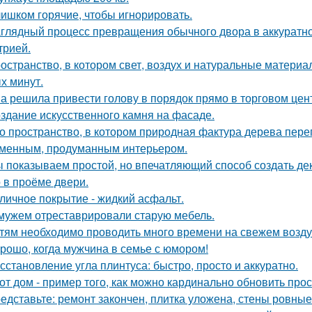
ишком горячие, чтобы игнорировать.
глядный процесс превращения обычного двора в аккуратно
трией.
остранство, в котором свет, воздух и натуральные матери
х минут.
а решила привести голову в порядок прямо в торговом цен
здание искусственного камня на фасаде.
о пространство, в котором природная фактура дерева переп
менным, продуманным интерьером.
 показываем простой, но впечатляющий способ создать де
 в проёме двери.
личное покрытие - жидкий асфальт.
мужем отреставрировали старую мебель.
тям необходимо проводить много времени на свежем воздух
рошо, когда мужчина в семье с юмором!
сстановление угла плинтуса: быстро, просто и аккуратно.
от дом - пример того, как можно кардинально обновить про
едставьте: ремонт закончен, плитка уложена, стены ровные