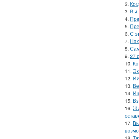
2.
Ког
3.
Вы 
4.
Пре
5.
Пре
6.
С э
7.
Нак
8.
Сам
9.
27 
10.
Ко
11.
Эк
12.
ИИ
13.
Ве
14.
Ин
15.
Вз
16.
Жи
остав
17.
Вы
возмо
18.
Та