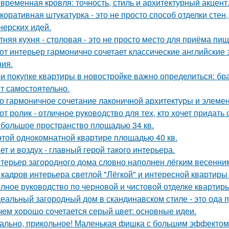
временная кровля: точность, стиль и архитектурный акцент
коративная штукатурка - это не просто способ отделки сте
нерских идей.
тняя кухня - столовая - это не просто место для приёма пи
от интерьер гармонично сочетает классические английски
ия.
и покупке квартиры в новостройке важно определиться: бра
т самостоятельно.
о гармоничное сочетание лаконичной архитектуры и элемен
от ролик - отличное руководство для тех, кто хочет придать
большое пространство площадью 34 кв.
этой однокомнатной квартире площадью 40 кв.
ет и воздух - главный герой такого интерьера.
терьер загородного дома словно наполнен лёгким весенним
 кадров интерьера светлой "Лёгкой" и интересной квартиры
лное руководство по черновой и чистовой отделке квартир
еальный загородный дом в скандинавском стиле - это ода пр
чем хорошо сочетается серый цвет: основные идеи.
ально, прикольное! Маленькая фишка с большим эффектом