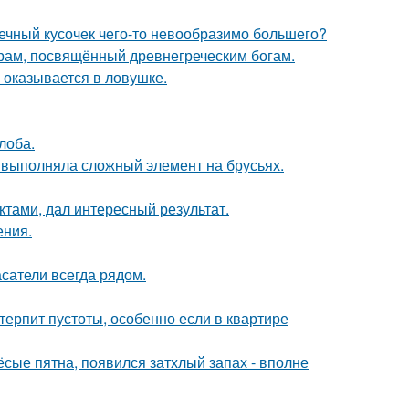
шечный кусочек чего-то невообразимо большего?
храм, посвящённый древнегреческим богам.
м оказывается в ловушке.
лоба.
 выполняла сложный элемент на брусьях.
ктами, дал интересный результат.
ения.
сатели всегда рядом.
терпит пустоты, особенно если в квартире
ёсые пятна, появился затхлый запах - вполне