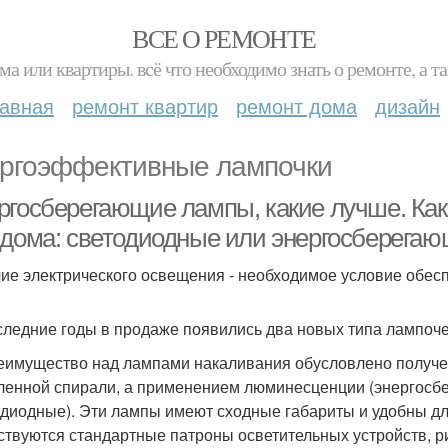
ВСЕ О РЕМОНТЕ
ма или квартиры. всё что необходимо знать о ремонте, а
лавная
ремонт квартир
ремонт дома
дизайн
ргоэффективные лампочки
ргосберегающие лампы, какие лучше. Ка
 дома: светодиодные или энергосберега
ие электрического освещения - необходимое условие обес
следние годы в продаже появились два новых типа лампоч
еимущество над лампами накаливания обусловлено получени
ленной спирали, а применением люминесценции (энергосбе
одиодные). Эти лампы имеют сходные габариты и удобны для
ствуются стандартные патроны осветительных устройств, ри