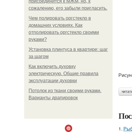
присоединится к МЖМ, но, к
сожалению, его забыли пригласить.
Чем полировать оргстекло в
домашних условиях. Как
отполировать оргстекло своими
руками?
Установка плинтуса в квартире: шаг
за шагом
Как включить духовку
электрическую. Общие правила
Рисун
эксплуатации духовки
Потолок из ткани своими руками.
читат
Варианты драпировок
Пос
1.
Рыб