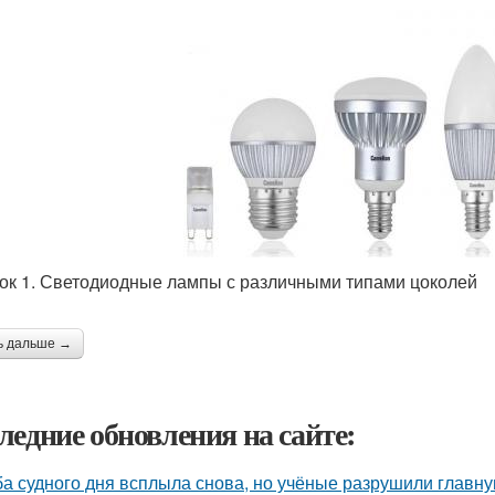
ок 1. Светодиодные лампы с различными типами цоколей
ь дальше →
ледние обновления на сайте:
а судного дня всплыла снова, но учёные разрушили главну