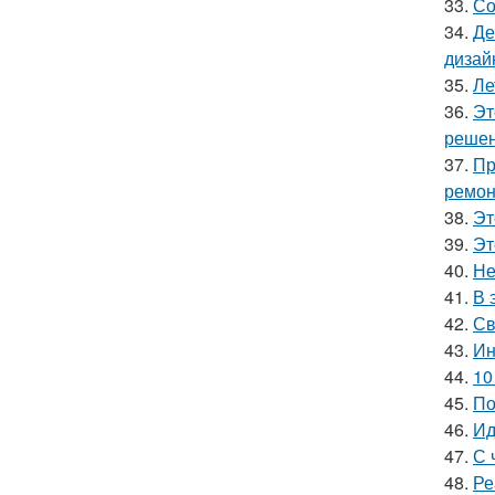
33.
Со
34.
Де
дизай
35.
Ле
36.
Эт
решен
37.
Пр
ремон
38.
Эт
39.
Эт
40.
Не
41.
В 
42.
Св
43.
Ин
44.
10
45.
По
46.
Ид
47.
С 
48.
Ре