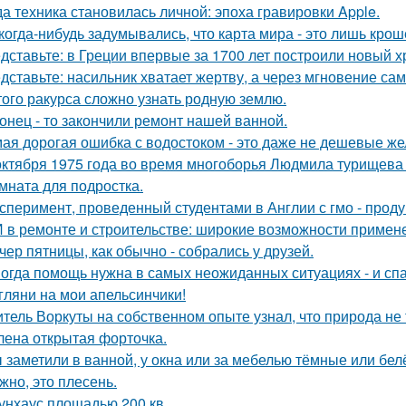
да техника становилась личной: эпоха гравировки Apple.
когда-нибудь задумывались, что карта мира - это лишь кро
дставьте: в Греции впервые за 1700 лет построили новый 
дставьте: насильник хватает жертву, а через мгновение са
того ракурса сложно узнать родную землю.
онец - то закончили ремонт нашей ванной.
ая дорогая ошибка с водостоком - это даже не дешевые же
октября 1975 года во время многоборья Людмила турищева
мната для подростка.
сперимент, проведенный студентами в Англии с гмо - проду
 в ремонте и строительстве: широкие возможности примен
чер пятницы, как обычно - собрались у друзей.
огда помощь нужна в самых неожиданных ситуациях - и спа
гляни на мои апельсинчики!
тель Воркуты на собственном опыте узнал, что природа не 
лена открытая форточка.
 заметили в ванной, у окна или за мебелью тёмные или бел
жно, это плесень.
унхаус площадью 200 кв.