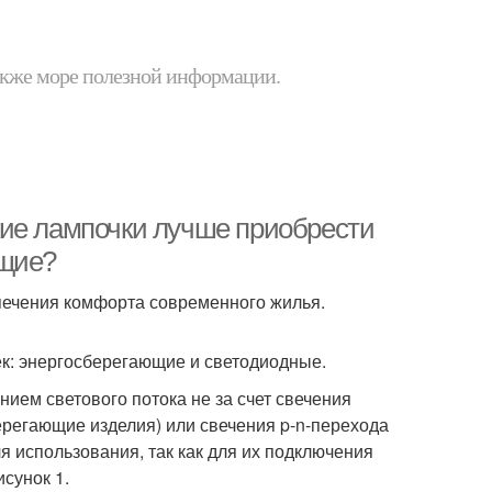
 также море полезной информации.
кие лампочки лучше приобрести
ющие?
печения комфорта современного жилья.
ек: энергосберегающие и светодиодные.
ем светового потока не за счет свечения
регающие изделия) или свечения p-n-перехода
 использования, так как для их подключения
сунок 1.