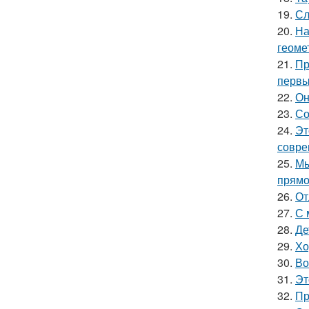
19.
Сл
20.
На
геоме
21.
Пр
первы
22.
Он
23.
Со
24.
Эт
совре
25.
Мы
прямо
26.
От
27.
С 
28.
Де
29.
Хо
30.
Во
31.
Эт
32.
Пр