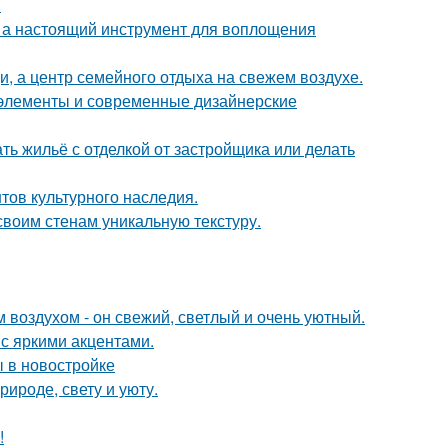
.
н, а настоящий инструмент для воплощения
щи, а центр семейного отдыха на свежем воздухе.
е элементы и современные дизайнерские
ть жильё с отделкой от застройщика или делать
тов культурного наследия.
 своим стенам уникальную текстуру.
 воздухом - он свежий, светлый и очень уютный.
 с яркими акцентами.
ы в новостройке
ироде, свету и уюту.
!