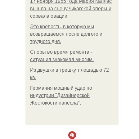
17 ноября 1955 года Мария Каллас
вышла на сцену чикагской оперы и
сорвала овации.
Это крепость, в которую мы
возвращаемся после долгого и
трудного дня.
Споры во время ремонта -
ситуация знакомая многим.
Из двушки в трешку, площадью 72
кв.
Германия мощный удар по
индустрии "Дизайнерской
Жестокости нанесла".