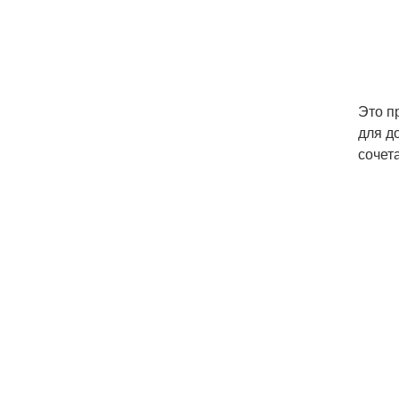
Это п
для д
сочет