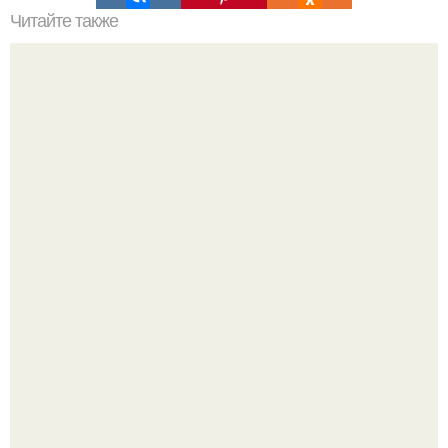
Читайте также
Сколько нужно рулонов обоев на комнату 20 кв м.
Рассчитаем рулоны обоев
Девушка пошла на свидание с парнем, который
работает на ферме - и вернулась домой с подарком,