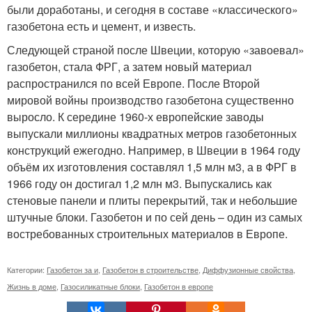
были доработаны, и сегодня в составе «классического»
газобетона есть и цемент, и известь.
Следующей страной после Швеции, которую «завоевал»
газобетон, стала ФРГ, а затем новый материал
распространился по всей Европе. После Второй
мировой войны производство газобетона существенно
выросло. К середине 1960-х европейские заводы
выпускали миллионы квадратных метров газобетонных
конструкций ежегодно. Например, в Швеции в 1964 году
объём их изготовления составлял 1,5 млн м3, а в ФРГ в
1966 году он достигал 1,2 млн м3. Выпускались как
стеновые панели и плиты перекрытий, так и небольшие
штучные блоки. Газобетон и по сей день – один из самых
востребованных строительных материалов в Европе.
Категории:
Газобетон за и
,
Газобетон в строительстве
,
Диффузионные свойства
,
Жизнь в доме
,
Газосиликатные блоки
,
Газобетон в европе