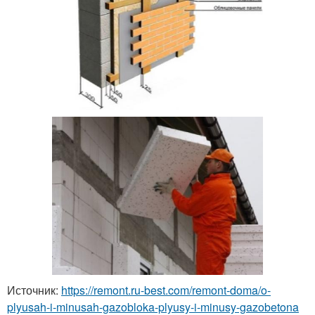
Источник:
https://remont.ru-best.com/remont-doma/o-
plyusah-i-minusah-gazobloka-plyusy-i-minusy-gazobetona