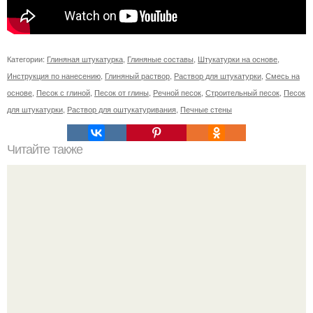
Категории:
Глиняная штукатурка
,
Глиняные составы
,
Штукатурки на основе
,
Инструкция по нанесению
,
Глиняный раствор
,
Раствор для штукатурки
,
Смесь на
основе
,
Песок с глиной
,
Песок от глины
,
Речной песок
,
Строительный песок
,
Песок
для штукатурки
,
Раствор для оштукатуривания
,
Печные стены
Читайте также
Как спасти дачный участок от муравьиного нашествия.