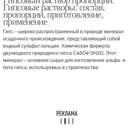
Фасадные штукатурки
Штукатурные растворы
Гипсовые растворы: состав,
пропорции, приготовление,
применение
Гипс – широко распространенный в природе минерал
Штукатурный раствор
Раствор в зависимости
осадочного происхождения, представляющий собой
водный сульфат кальция. Химическая формула
двухводного природного гипса CaSO4*2H2O. Этот
Добавки для
минерал – основное сырье для изготовления альфа- и
штукатурных
Штукатурки для стен
бета-гипса, используемых в строительстве.
растворов
Глиняная штукатурка
Штукатурки на основе
Глиняный раствор
Песок для штукатурки