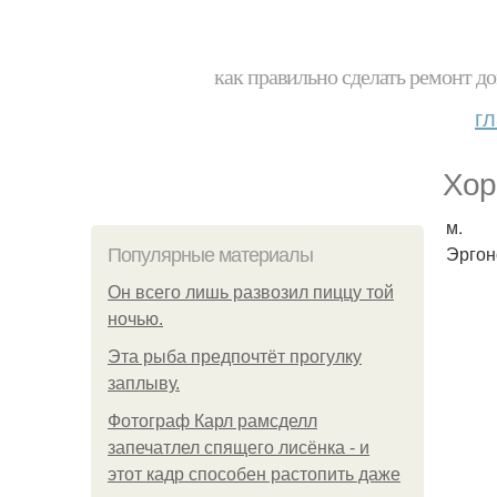
как правильно сделать ремонт до
г
Хор
м.
Эргон
Популярные материалы
Он всего лишь развозил пиццу той
ночью.
Эта рыба предпочтёт прогулку
заплыву.
Фотограф Карл рамсделл
запечатлел спящего лисёнка - и
этот кадр способен растопить даже